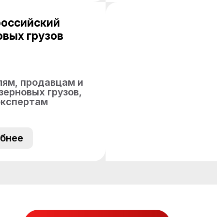
российский
овых грузов
ям, продавцам и
зерновых грузов,
экспертам
бнее