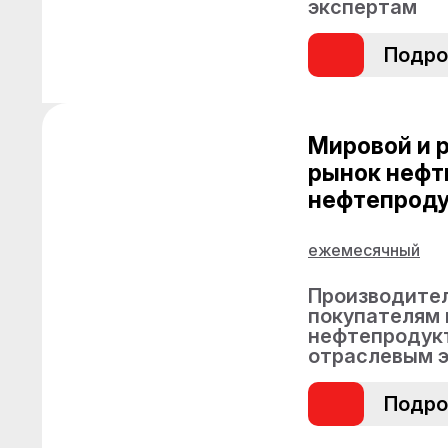
экспертам
Подро
Мировой и 
рынок нефт
нефтепроду
ежемесячный
Производител
покупателям 
нефтепродук
отраслевым 
Подро