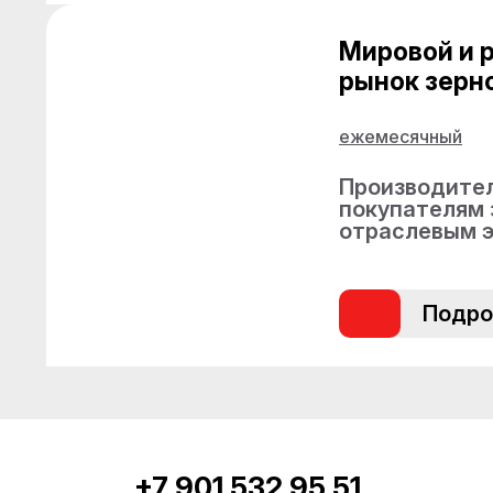
Мировой и 
рынок зерн
ежемесячный
Производител
покупателям 
отраслевым 
Подро
+7 901 532 95 51