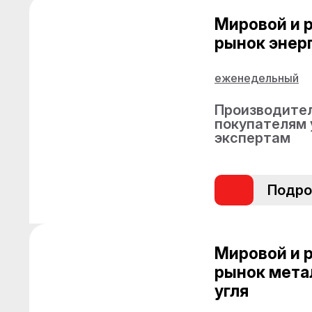
Мировой и 
рынок энерг
еженедельный
Производител
покупателям 
экспертам
Подро
Мировой и 
рынок мета
угля