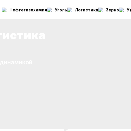
Нефтегазохимия
Уголь
Логистика
Зерно
У
тистика
 динамикой