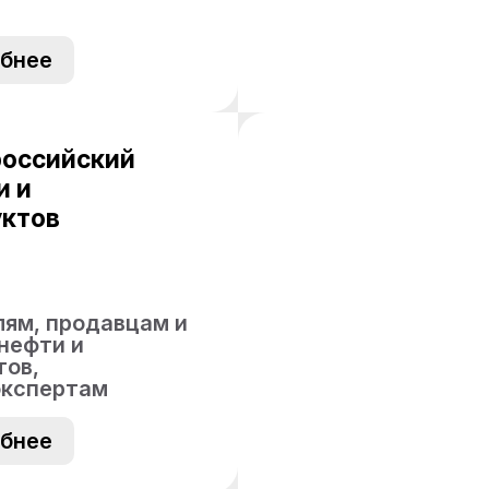
бнее
российский
и и
ктов
ям, продавцам и
нефти и
тов,
экспертам
бнее