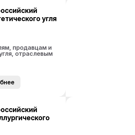
российский
етического угля
ям, продавцам и
угля, отраслевым
бнее
российский
ллургического