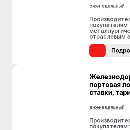
еженедельный
Производител
покупателям
металлургиче
отраслевым 
Подро
Железнодо
портовая ло
ставки, та
еженедельный
Производител
покупателям 